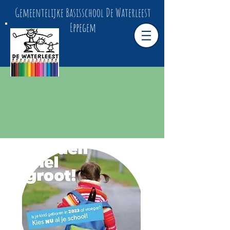
Gemeentelijke Basisschool De Waterleest
Eppegem