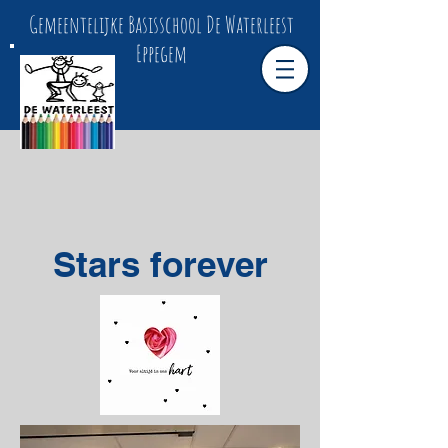
Gemeentelijke Basisschool De Waterleest
Eppegem
Stars forever